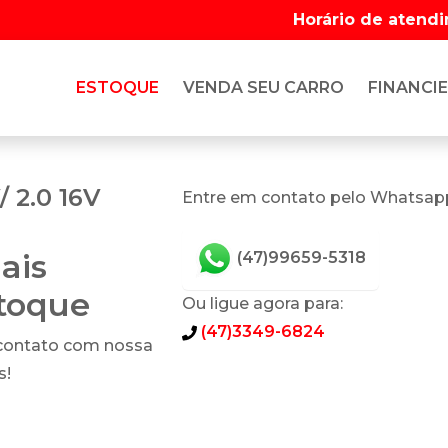
Horário de atend
ESTOQUE
VENDA SEU CARRO
FINANCIE
/ 2.0 16V
Entre em contato pelo Whatsap
ais
(47)99659-5318
stoque
Ou ligue agora para:
(47)3349-6824
 contato com nossa
s!