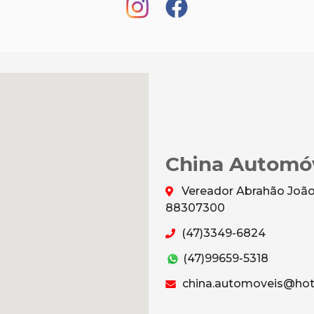
China Automó
Vereador Abrahão João 
88307300
(47)3349-6824
(47)99659-5318
china.automoveis@hot