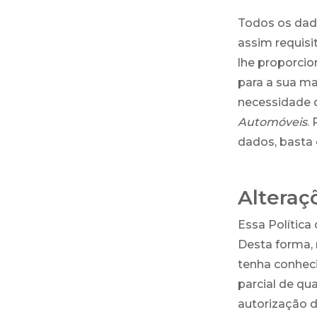
Todos os dad
assim requisi
lhe proporcio
para a sua m
necessidade 
Automóveis
.
dados, basta 
Alteraç
Essa Política
Desta forma,
tenha conheci
parcial de qu
autorização 