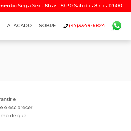
imento:
Seg a Sex - 8h ás 18h30 Sáb das 8h ás 12h00
ATACADO
SOBRE
(47)3349-6824
antir e
e é esclarecer
omo de que