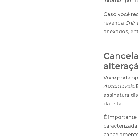
internet por 
Caso você re
revenda
Chin
anexados, ent
Cancela
alteraç
Você pode opt
Automóveis
.
assinatura di
da lista.
É importante 
caracterizada 
cancelamento 