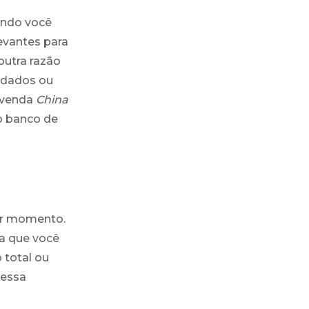
ando você
evantes para
outra razão
 dados ou
revenda
China
so banco de
uer momento.
a que você
 total ou
ressa