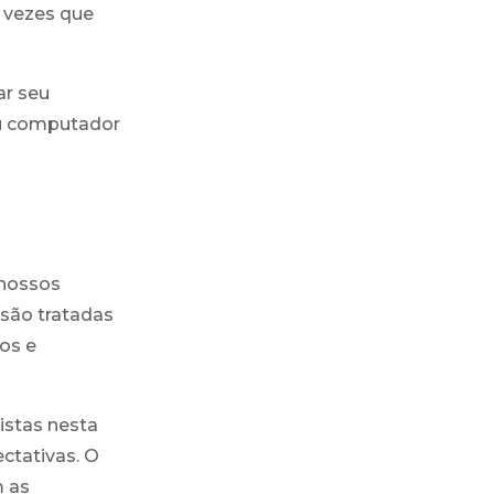
e vezes que
ar seu
eu computador
 nossos
 são tratadas
os e
istas nesta
ectativas. O
m as