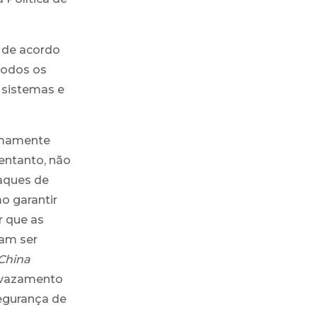
á de acordo
odos os
 sistemas e
remamente
 entanto, não
aques de
o garantir
r que as
sam ser
China
o vazamento
segurança de