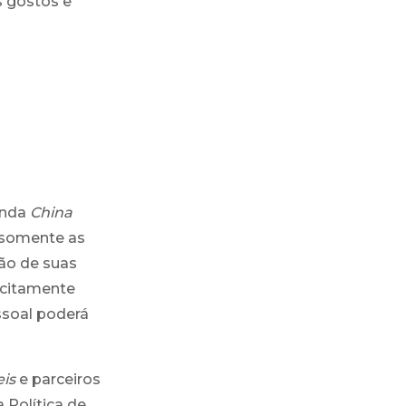
s gostos e
enda
China
 somente as
ão de suas
icitamente
ssoal poderá
is
e parceiros
Política de