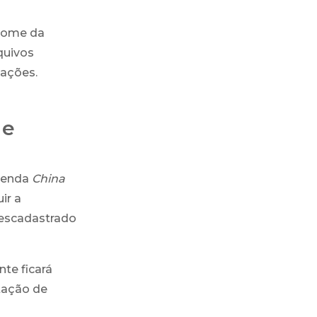
 nome da
quivos
mações.
 e
evenda
China
ir a
 descadastrado
te ficará
itação de