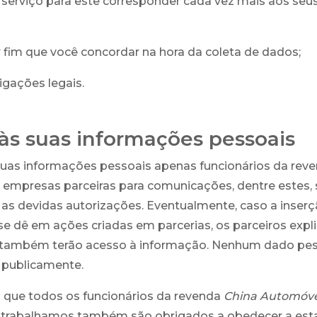
serviço para este corresponder cada vez mais aos seu
 fim que você concordar na hora da coleta de dados;
igações legais.
às suas informações pessoais
suas informações pessoais apenas funcionários da rev
 empresas parceiras para comunicações, dentre estes,
s devidas autorizações. Eventualmente, caso a inserç
e dê em ações criadas em parcerias, os parceiros expl
s também terão acesso à informação. Nenhum dado pe
 publicamente.
que todos os funcionários da revenda
China Automóve
 trabalhamos também são obrigados a obedecer a esta 