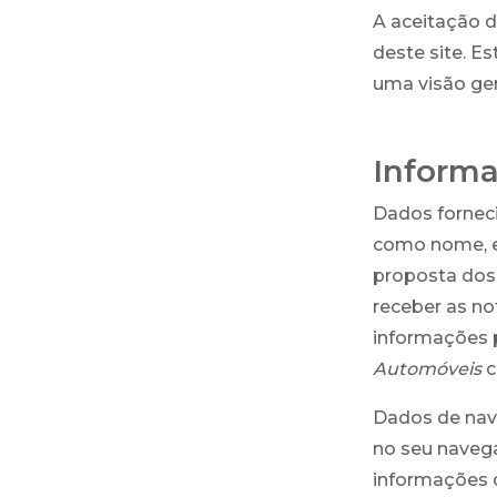
A aceitação d
deste site. E
uma visão ger
Informa
Dados forneci
como nome, e-
proposta dos 
receber as no
informações p
Automóveis
c
Dados de nave
no seu navega
informações c