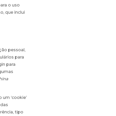
para o uso
, que inclui
ção pessoal,
lários para
gin para
algumas
hina
o um ‘cookie’
adas
ência, tipo