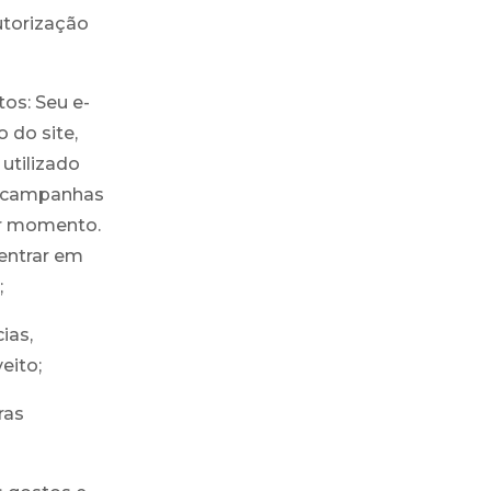
utorização
os: Seu e-
 do site,
utilizado
u campanhas
uer momento.
entrar em
;
ias,
eito;
ras