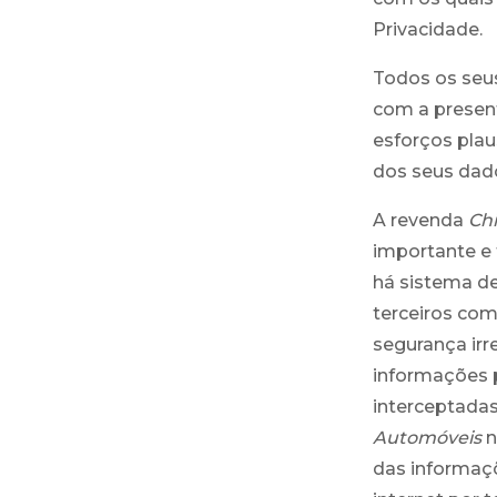
Privacidade.
Todos os seus
com a present
esforços plau
dos seus dad
A revenda
Ch
importante e 
há sistema d
terceiros com
segurança ir
informações 
interceptadas
Automóveis
n
das informaçõ