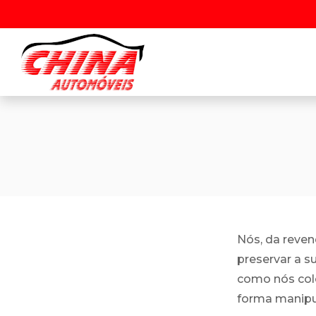
Nós, da reve
preservar a s
como nós col
forma manipu