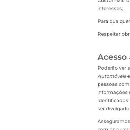
Customizar o 
interesses;
Para qualquer
Respeitar obr
Acesso 
Poderão ver 
Automóveis
e
pessoas com a
informações s
identificado
ser divulgado
Asseguramos 
com os quais