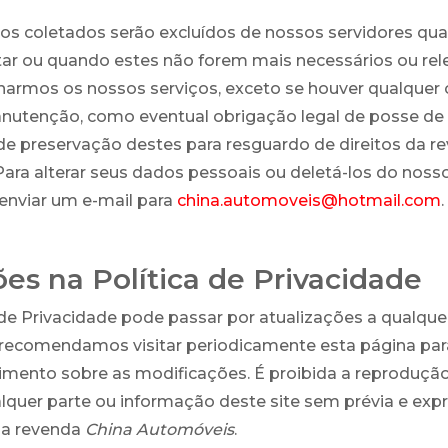
os coletados serão excluídos de nossos servidores qu
tar ou quando estes não forem mais necessários ou rel
narmos os nossos serviços, exceto se houver qualquer 
anutenção, como eventual obrigação legal de posse de
de preservação destes para resguardo de direitos da 
 Para alterar seus dados pessoais ou deletá-los do nos
enviar um e-mail para
china.automoveis@hotmail.com
.
ões na Política de Privacidade
 de Privacidade pode passar por atualizações a qualq
 recomendamos visitar periodicamente esta página par
mento sobre as modificações. É proibida a reprodução
alquer parte ou informação deste site sem prévia e exp
da revenda
China Automóveis
.