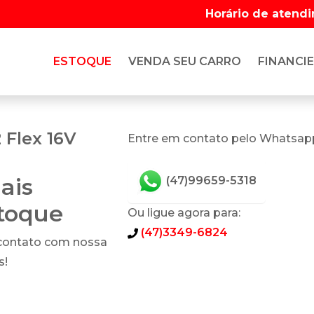
Horário de atend
ESTOQUE
VENDA SEU CARRO
FINANCIE
 Flex 16V
Entre em contato pelo Whatsap
ais
(47)99659-5318
stoque
Ou ligue agora para:
(47)3349-6824
 contato com nossa
s!