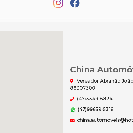
China Automó
Vereador Abrahão João 
88307300
(47)3349-6824
(47)99659-5318
china.automoveis@hot