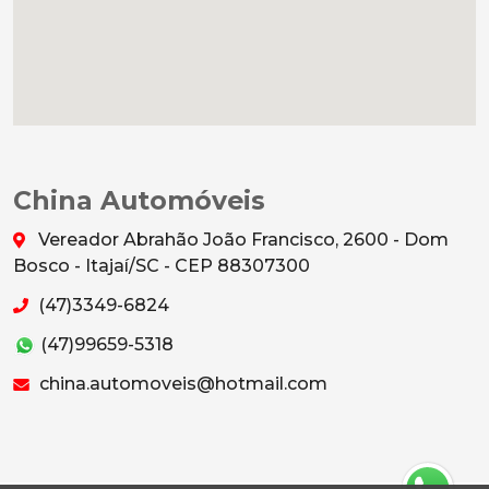
China Automóveis
Vereador Abrahão João Francisco, 2600 - Dom
Bosco - Itajaí/SC - CEP 88307300
(47)3349-6824
(47)99659-5318
china.automoveis@hotmail.com