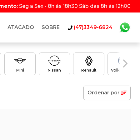
imento:
Seg a Sex - 8h ás 18h30 Sáb das 8h ás 12h00
ATACADO
SOBRE
(47)3349-6824
Mini
Nissan
Renault
Volkswagen
Ordenar
por