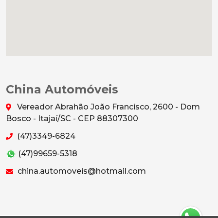
China Automóveis
Vereador Abrahão João Francisco, 2600 - Dom
Bosco - Itajaí/SC - CEP 88307300
(47)3349-6824
(47)99659-5318
china.automoveis@hotmail.com