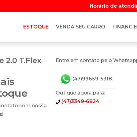
Horário de atend
ESTOQUE
VENDA SEU CARRO
FINANCIE
 2.0 T.Flex
Entre em contato pelo Whatsap
ais
(47)99659-5318
stoque
Ou ligue agora para:
(47)3349-6824
 contato com nossa
s!