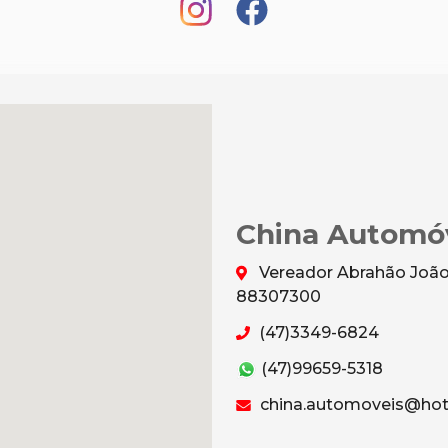
China Automó
Vereador Abrahão João 
88307300
(47)3349-6824
(47)99659-5318
china.automoveis@hot