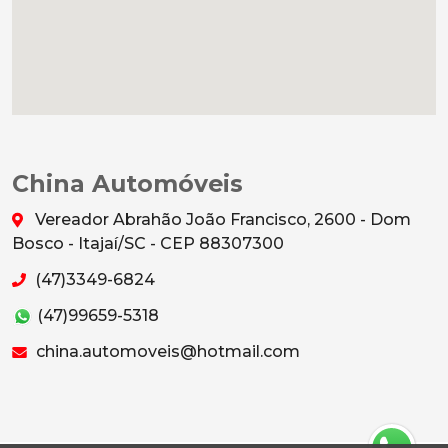
China Automóveis
Vereador Abrahão João Francisco, 2600 - Dom
Bosco - Itajaí/SC - CEP 88307300
(47)3349-6824
(47)99659-5318
china.automoveis@hotmail.com