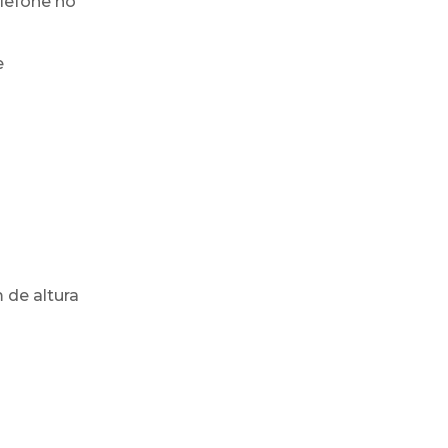
lefone no
e
de altura