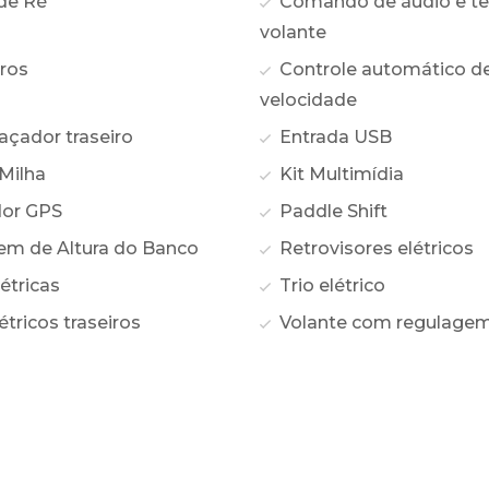
de Ré
Comando de áudio e te
volante
ros
Controle automático d
velocidade
ador traseiro
Entrada USB
Milha
Kit Multimídia
or GPS
Paddle Shift
m de Altura do Banco
Retrovisores elétricos
étricas
Trio elétrico
étricos traseiros
Volante com regulagem 