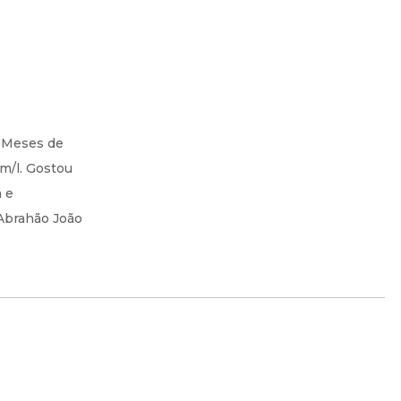
3 Meses de
Km/l. Gostou
a e
 Abrahão João