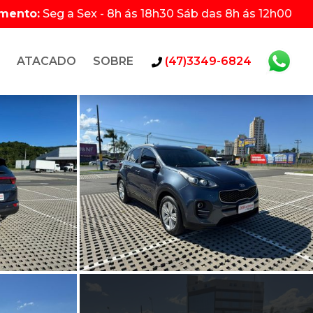
imento:
Seg a Sex - 8h ás 18h30 Sáb das 8h ás 12h00
ATACADO
SOBRE
(47)3349-6824