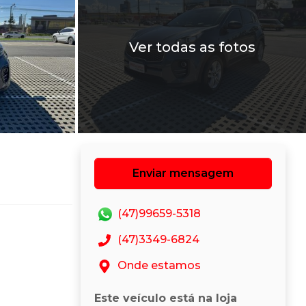
Ver todas as fotos
Enviar mensagem
(47)99659-5318
(47)3349-6824
Onde estamos
Este veículo está na loja