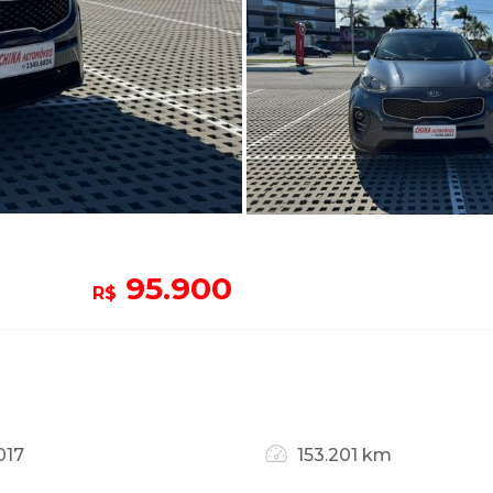
95.900
R$
017
153.201 km