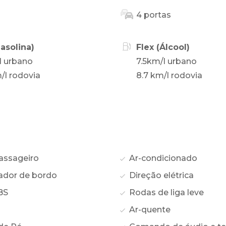
4 portas
Gasolina)
Flex (Álcool)
l urbano
7.5km/l urbano
/l rodovia
8.7 km/l rodovia
assageiro
Ar-condicionado
dor de bordo
Direção elétrica
BS
Rodas de liga leve
Ar-quente