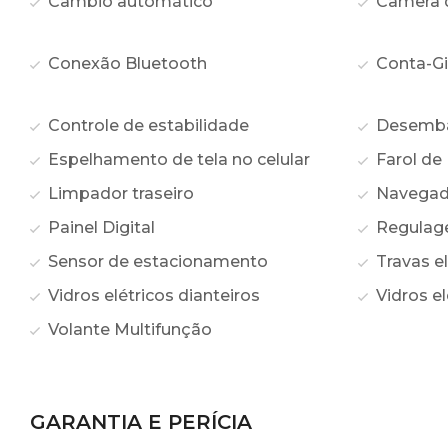
Câmbio automático
Câmera 
Conexão Bluetooth
Conta-Gi
Controle de estabilidade
Desembaç
Espelhamento de tela no celular
Farol de 
Limpador traseiro
Navegad
Painel Digital
Regulage
Sensor de estacionamento
Travas el
Vidros elétricos dianteiros
Vidros el
Volante Multifunção
GARANTIA E PERÍCIA