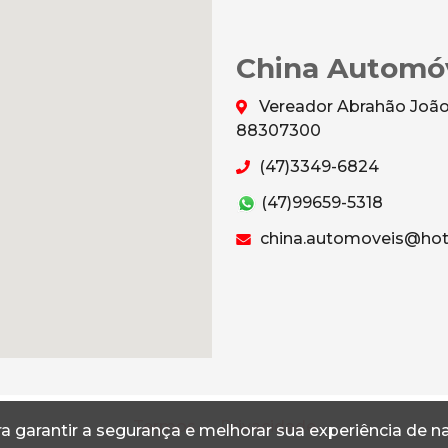
China Automó
Vereador Abrahão João 
88307300
(47)3349-6824
(47)99659-5318
china.automoveis@hot
Termos
Privacidade
a garantir a segurança e melhorar sua experiência de 