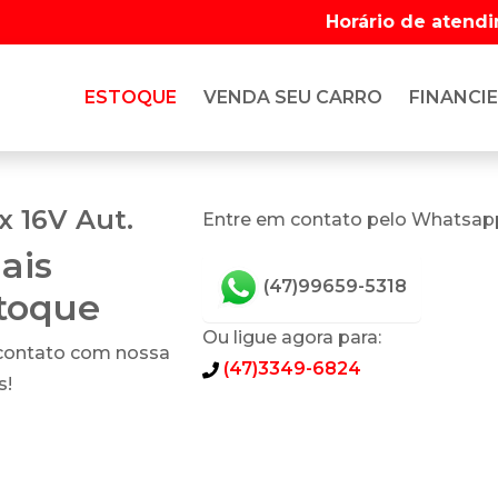
Horário de atend
ESTOQUE
VENDA SEU CARRO
FINANCIE
 16V Aut.
Entre em contato pelo Whatsap
ais
(47)99659-5318
stoque
Ou ligue agora para:
 contato com nossa
(47)3349-6824
s!