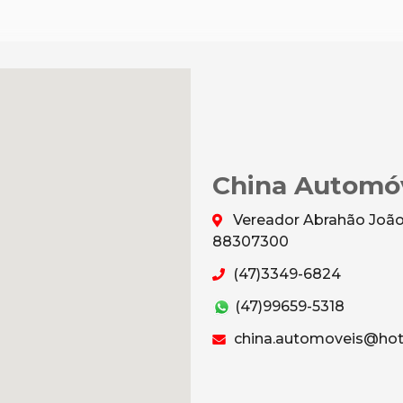
China Automó
Vereador Abrahão João 
88307300
(47)3349-6824
(47)99659-5318
china.automoveis@hot