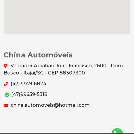
China Automóveis
Vereador Abrahão João Francisco, 2600 - Dom
Bosco - Itajaí/SC - CEP 88307300
(47)3349-6824
(47)99659-5318
china.automoveis@hotmail.com