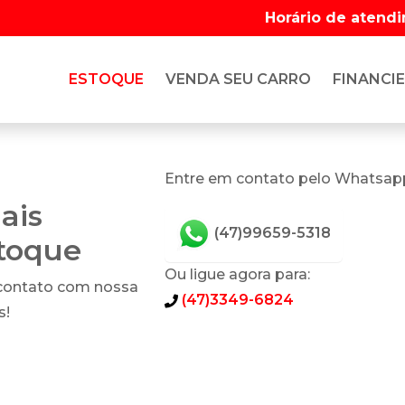
Horário de atend
ESTOQUE
VENDA SEU CARRO
FINANCIE
Entre em contato pelo Whatsap
ais
(47)99659-5318
stoque
Ou ligue agora para:
 contato com nossa
(47)3349-6824
s!