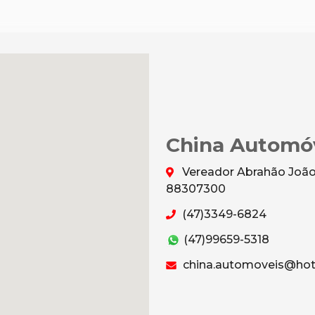
China Automó
Vereador Abrahão João 
88307300
(47)3349-6824
(47)99659-5318
china.automoveis@hot