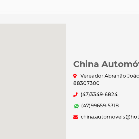
China Automó
Vereador Abrahão João 
88307300
(47)3349-6824
(47)99659-5318
china.automoveis@hot