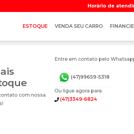
Horário de atend
ESTOQUE
VENDA SEU CARRO
FINANCIE
Entre em contato pelo Whatsap
ais
(47)99659-5318
stoque
Ou ligue agora para:
 contato com nossa
(47)3349-6824
s!